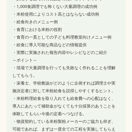
・1,000食調理でも怖くない大量調理の成功例
・米粉使用によりコスト高とはならない成功例
・給食向きのメニュー例
・食育における米粉の役割
・食育の一貫としての子ども料理教室向けメニュー例
・給食に導入可能な商品などの情報提供
・実際に実施された報告内容やレシピなどのご紹介
～ポイント～
・現場で大量調理を行っても失敗なく作れることを理解
してもらう。
・栄養士、学校教諭がどのように企画すれば調理士や実
施決定者に対して米粉給食を説得しやすくするヒント。
・米粉料理給食を取り入れても給食費への心配はなく、
導入にあたって補助金がなくても十分採算のあうことを
体験してもらい今後の定着へつなげる。
・物資契約している米粉製粉メーカーのご協力も仰ぎ、
可能であれば、まずは一度全ての工程を実施してもらえ