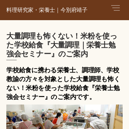
Skip
Men
料理研究家・栄養士｜今別府靖子
to
content
大量調理も怖くない！米粉を使っ
た学校給食『大量調理｜栄養士勉
強会セミナー』のご案内
学校給食に携わる栄養士、調理師、学校
教諭の方々を対象とした大量調理も怖く
ない！米粉を使った学校給食『栄養士勉
強会セミナー』のご案内です。