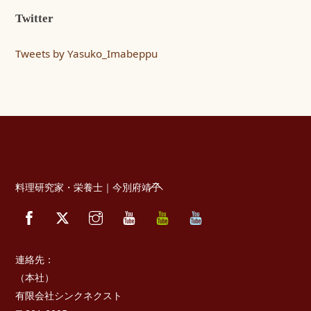
Twitter
Tweets by Yasuko_Imabeppu
Back
料理研究家・栄養士｜今別府靖子
To
Facebook
Twitter
Instagram
YouTube
べ
べ
Top
っ
っ
ぷ
ぷ
キ
た
ッ
か
連絡先：
チ
さ
ン
き
（本社）
っ
有限会社シンクネクスト
ち
ん