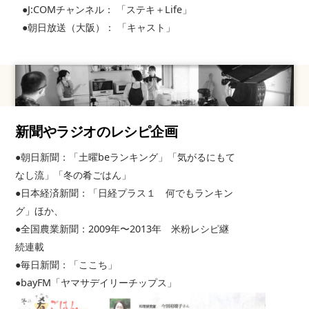
●J:COMチャンネル： 「ステキ＋Life」
●朝日放送（大阪）： 「キャスト」
新聞やラジオのレシピ企画
●朝日新聞：「土曜beランキング」「気がるにもて
なし流」「冬の肴ごはん」
●日本経済新聞：「日経プラス１ 何でもランキン
グ」ほか、
●全国農業新聞：2009年〜2013年 米粉レシピ継
続連載
●毎日新聞：「ここち」
●bayFM「ヤマサデイリーチップス」