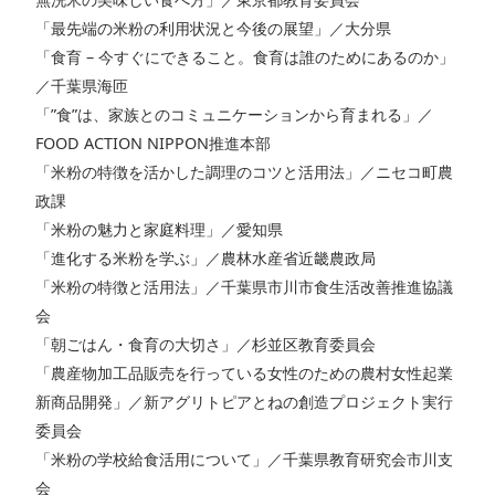
「最先端の米粉の利用状況と今後の展望」／大分県
「食育 – 今すぐにできること。食育は誰のためにあるのか」
／千葉県海匝
「”食”は、家族とのコミュニケーションから育まれる」／
FOOD ACTION NIPPON推進本部
「米粉の特徴を活かした調理のコツと活用法」／ニセコ町農
政課
「米粉の魅力と家庭料理」／愛知県
「進化する米粉を学ぶ」／農林水産省近畿農政局
「米粉の特徴と活用法」／千葉県市川市食生活改善推進協議
会
「朝ごはん・食育の大切さ」／杉並区教育委員会
「農産物加工品販売を行っている女性のための農村女性起業
新商品開発」／新アグリトピアとねの創造プロジェクト実行
委員会
「米粉の学校給食活用について」／千葉県教育研究会市川支
会