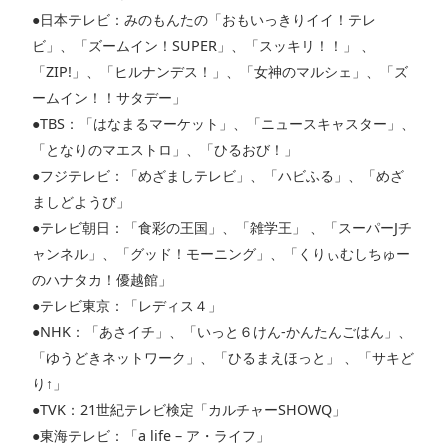
●日本テレビ：みのもんたの「おもいっきりイイ！テレ
ビ」、「ズームイン！SUPER」、「スッキリ！！」 、
「ZIP!」、「ヒルナンデス！」、「女神のマルシェ」、「ズ
ームイン！！サタデー」
●TBS：「はなまるマーケット」、「ニュースキャスター」、
「となりのマエストロ」、「ひるおび！」
●フジテレビ：「めざましテレビ」、「ハビふる」、「めざ
ましどようび」
●テレビ朝日：「食彩の王国」、「雑学王」 、「スーパーJチ
ャンネル」、「グッド！モーニング」、「くりぃむしちゅー
のハナタカ！優越館」
●テレビ東京：「レディス４」
●NHK：「あさイチ」、「いっと６けん-かんたんごはん」、
「ゆうどきネットワーク」、「ひるまえほっと」 、「サキど
り↑」
●TVK：21世紀テレビ検定「カルチャーSHOWQ」
●東海テレビ：「a life – ア・ライフ」