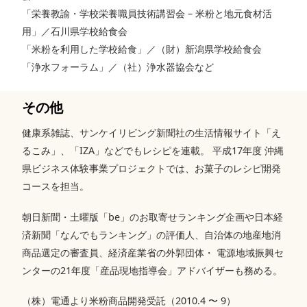
「栄養教諭・学校栄養職員技術講習会 – 米粉と地元食材活
用」／石川県学校給食会
「米粉を利用した学校給食」／（財）新潟県学校給食会
「浄水フォーラム」／（社）浄水器協会など
その他
健康系雑誌、サンケイリビング新聞社の生活情報サイト「え
るこみ」、「IZA」などでもレシピを連載。 平成17年度 沖縄
県ビジネス体験事業プロジェクトでは、お菓子のレシピ開発
コースを担当。
朝日新聞・土曜版「be」のお取寄せランキング企画や日本経
済新聞「なんでもランキング」の評価人、自治体の地産地消
商品選定の審査員、経済産業省の外郭団体・ 電源地域振興セ
ンターの21年度「産品現地指導会」アドバイザーも務める。
（株）電通より米粉商品開発受託（2010.4 〜 9）