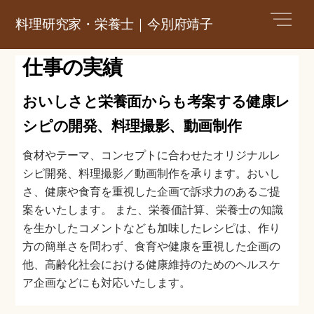
Skip
Men
料理研究家・栄養士｜今別府靖子
to
content
仕事の実績
おいしさと栄養面からも考案する健康レ
シピの開発、料理撮影、動画制作
食材やテーマ、コンセプトに合わせたオリジナルレ
シピ開発、料理撮影／動画制作を承ります。おいし
さ、健康や食育を重視した企画で訴求力のあるご提
案をいたします。 また、栄養価計算、栄養士の知識
を生かしたコメントなども加味したレシピは、作り
方の簡単さを問わず、食育や健康を重視した企画の
他、高齢化社会における健康維持のためのヘルスケ
ア企画などにも対応いたします。