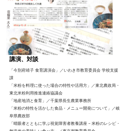
講演、対談
「今別府靖子 食育講演会」／いわき市教育委員会 学校支援
課
「米粉を料理に使った場合の特性や活用方」／東北農政局・
東北米粉利用推進連絡協議会
「地産地消と食育」／千葉県長生農業事務所
「米粉の特性を活かした食品・メニュー開発について」／岐
阜県農政部
「晴眼者とともに学ぶ視覚障害者教養講座 – 米粉のレシピ・
無洗米の美味しい食べ方」／東京都教育委員会