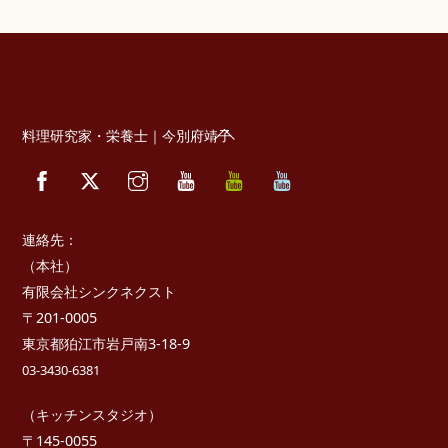
Back
料理研究家・栄養士｜今別府靖子
To
Facebook
Twitter
Instagram
YouTube
べ
べ
Top
っ
っ
ぷ
ぷ
キ
た
ッ
か
連絡先：
チ
さ
ン
き
（本社）
っ
有限会社シンクネクスト
ち
ん
〒201-0005
東京都狛江市岩戸南3-18-9
03-3430-6381
（キッチンスタジオ）
〒145-0055