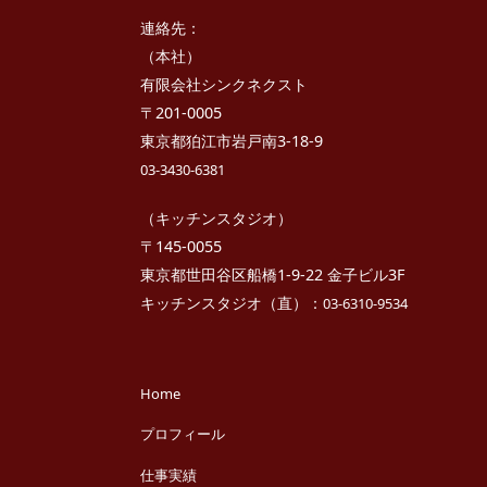
キ
た
ッ
か
連絡先：
チ
さ
ン
き
（本社）
っ
有限会社シンクネクスト
ち
ん
〒201-0005
東京都狛江市岩戸南3-18-9
03-3430-6381
（キッチンスタジオ）
〒145-0055
東京都世田谷区船橋1-9-22 金子ビル3F
キッチンスタジオ（直）：
03-6310-9534
Home
プロフィール
仕事実績