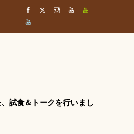
Facebook
Twitter
Instagram
YouTube
べ
っ
ぷ
べ
キ
っ
ッ
ぷ
チ
た
ン
か
さ
き
っ
ち
ん
のデモ、試食＆トークを行いまし