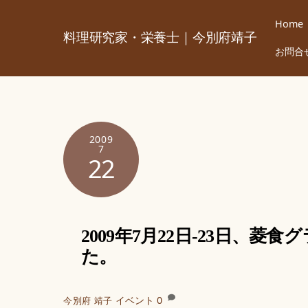
Skip
Home
to
料理研究家・栄養士｜今別府靖子
content
お問合
2009
7
22
2009年7月22日-23日、
た。
イベント
0
今別府 靖子