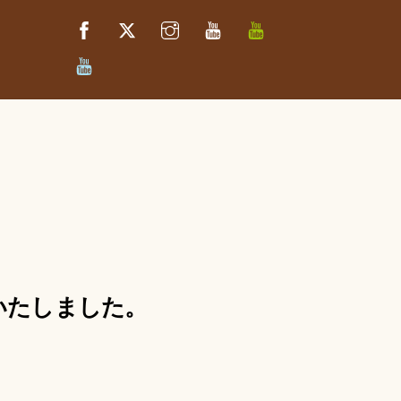
Facebook
Twitter
Instagram
YouTube
べ
っ
ぷ
べ
キ
っ
ッ
ぷ
チ
た
ン
か
さ
き
っ
ち
ん
売いたしました。