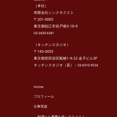
チ
さ
ン
き
（本社）
っ
有限会社シンクネクスト
ち
ん
〒201-0005
東京都狛江市岩戸南3-18-9
03-3430-6381
（キッチンスタジオ）
〒145-0055
東京都世田谷区船橋1-9-22 金子ビル3F
キッチンスタジオ（直）：
03-6310-9534
Home
プロフィール
仕事実績
料理にも重曹を使ってみよう！