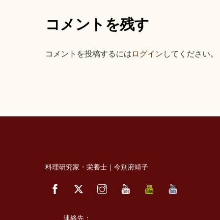
コメントを残す
コメントを投稿するには
ログイン
してください。
料理研究家・栄養士｜今別府靖子
Facebook
Twitter
Instagram
YouTube
べ
べ
っ
っ
ぷ
ぷ
キ
た
ッ
か
連絡先：