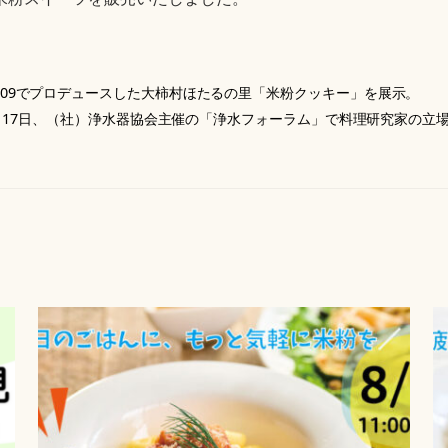
2009でプロデュースした大柿村ほたるの里「米粉クッキー」を展示。
11月17日、（社）浄水器協会主催の「浄水フォーラム」で料理研究家の