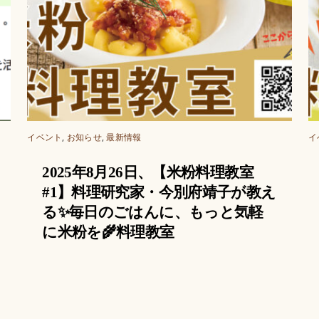
イベント
,
お知らせ
,
最新情報
イ
2025年8月26日、【米粉料理教室
#1】料理研究家・今別府靖子が教え
る✨毎日のごはんに、もっと気軽
に米粉を🌾料理教室