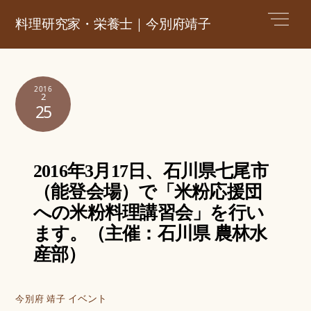
Skip
Men
料理研究家・栄養士｜今別府靖子
to
content
2016
2
25
2016年3月17日、石川県七尾市
（能登会場）で「米粉応援団
への米粉料理講習会」を行い
ます。（主催：石川県 農林水
産部）
イベント
今別府 靖子