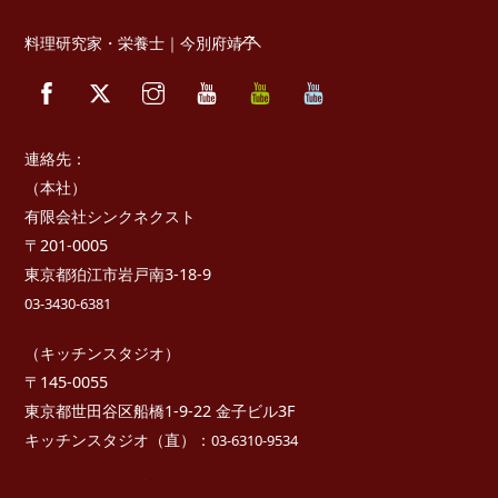
Back
料理研究家・栄養士｜今別府靖子
To
Facebook
Twitter
Instagram
YouTube
べ
べ
Top
っ
っ
ぷ
ぷ
キ
た
ッ
か
連絡先：
チ
さ
ン
き
（本社）
っ
有限会社シンクネクスト
ち
ん
〒201-0005
東京都狛江市岩戸南3-18-9
03-3430-6381
（キッチンスタジオ）
〒145-0055
東京都世田谷区船橋1-9-22 金子ビル3F
キッチンスタジオ（直）：
03-6310-9534