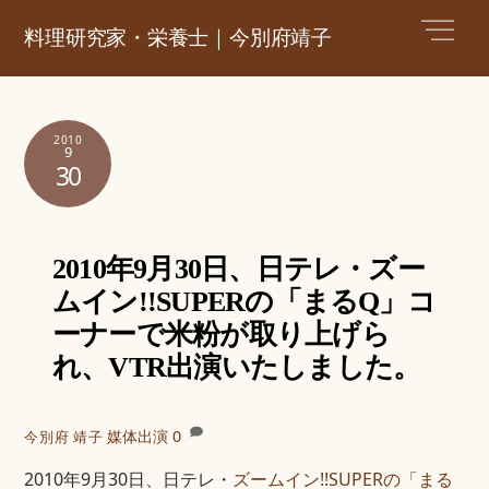
Skip
Men
料理研究家・栄養士｜今別府靖子
to
content
2010
9
30
2010年9月30日、日テレ・ズー
ムイン!!SUPERの「まるQ」コ
ーナーで米粉が取り上げら
れ、VTR出演いたしました。
媒体出演
0
今別府 靖子
2010年9月30日、日テレ・
ズームイン!!SUPERの「まる