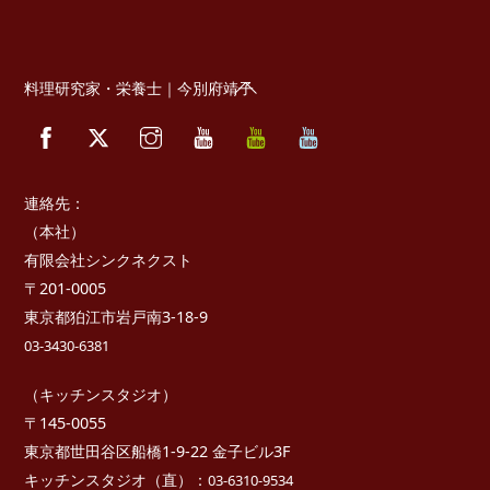
Back
料理研究家・栄養士｜今別府靖子
To
Facebook
Twitter
Instagram
YouTube
べ
べ
Top
っ
っ
ぷ
ぷ
キ
た
ッ
か
連絡先：
チ
さ
ン
き
（本社）
っ
有限会社シンクネクスト
ち
ん
〒201-0005
東京都狛江市岩戸南3-18-9
03-3430-6381
（キッチンスタジオ）
〒145-0055
東京都世田谷区船橋1-9-22 金子ビル3F
キッチンスタジオ（直）：
03-6310-9534