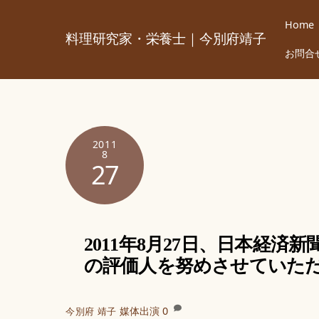
Skip
Home
to
料理研究家・栄養士｜今別府靖子
content
お問合
2011
8
27
2011年8月27日、日本経
の評価人を努めさせていた
媒体出演
0
今別府 靖子