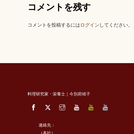
コメントを残す
コメントを投稿するには
ログイン
してください。
料理研究家・栄養士｜今別府靖子
Facebook
Twitter
Instagram
YouTube
べ
べ
っ
っ
ぷ
ぷ
キ
た
ッ
か
連絡先：
チ
さ
ン
き
（本社）