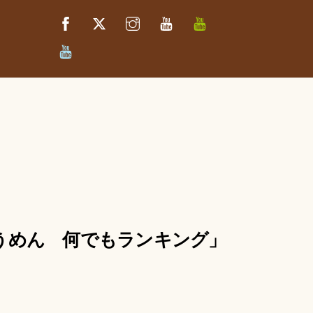
Facebook
Twitter
Instagram
YouTube
べ
っ
ぷ
べ
キ
っ
ッ
ぷ
チ
た
ン
か
さ
き
っ
ち
ん
そうめん 何でもランキング」