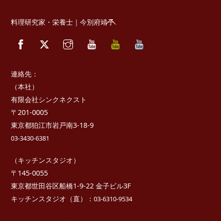
Back
料理研究家・栄養士｜今別府靖子
To
Facebook
Twitter
Instagram
YouTube
べ
べ
Top
っ
っ
ぷ
ぷ
キ
た
ッ
か
連絡先：
チ
さ
ン
き
（本社）
っ
有限会社シンクネクスト
ち
ん
〒201-0005
東京都狛江市岩戸南3-18-9
03-3430-6381
（キッチンスタジオ）
〒145-0055
東京都世田谷区船橋1-9-22 金子ビル3F
キッチンスタジオ（直）：
03-6310-9534