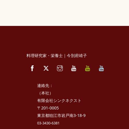
料理研究家・栄養士｜今別府靖子
Facebook
Twitter
Instagram
YouTube
べ
べ
っ
っ
ぷ
ぷ
キ
た
ッ
か
連絡先：
チ
さ
ン
き
（本社）
っ
有限会社シンクネクスト
ち
ん
〒201-0005
東京都狛江市岩戸南3-18-9
03-3430-6381