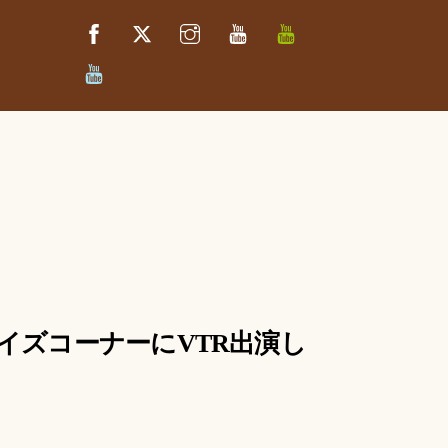
Facebook
Twitter
Instagram
YouTube
べ
っ
ぷ
べ
キ
っ
ッ
ぷ
チ
た
ン
か
さ
き
っ
ち
ん
クイズコーナーにVTR出演し