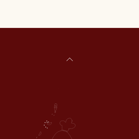
Back
To
Top