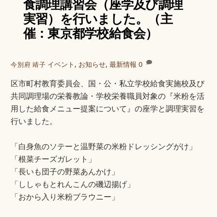
食調理講習会（座学及び調理
実習）を行いました。（主
催：東京都学校給食会）
イベント
,
お知らせ
,
最新情報
0
今別府 靖子
区市町村教育委員会、国・公・私立学校給食実施校及び
共同調理場の栄養教論・学校栄養職員対象の『米粉を活
用した給食メニュー提案について』の座学と調理実習を
行いました。
「白身魚のソテーと温野菜の米粉ドレッシングがけ」
「根菜チーズガレット」
「長いも団子の野菜あんかけ」
「ししゃもとれんこんの磯辺揚げ」
「おから入り米粉ブラウニー」