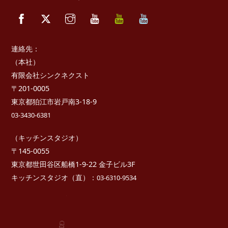
To
Facebook
Twitter
Instagram
YouTube
べ
べ
Top
っ
っ
ぷ
ぷ
キ
た
ッ
か
連絡先：
チ
さ
ン
き
（本社）
っ
有限会社シンクネクスト
ち
ん
〒201-0005
東京都狛江市岩戸南3-18-9
03-3430-6381
（キッチンスタジオ）
〒145-0055
東京都世田谷区船橋1-9-22 金子ビル3F
キッチンスタジオ（直）：
03-6310-9534