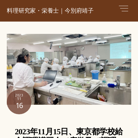
Skip
Men
料理研究家・栄養士｜今別府靖子
to
content
2023
11
16
2023年11月15日、東京都学校給